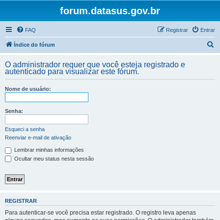
forum.datasus.gov.br
FAQ
Registrar
Entrar
P
Índice do fórum
e
O administrador requer que você esteja registrado e
s
autenticado para visualizar este fórum.
q
Nome de usuário:
u
i
Senha:
s
a
Esqueci a senha
Reenviar e-mail de ativação
r
Lembrar minhas informações
Ocultar meu status nesta sessão
REGISTRAR
Para autenticar-se você precisa estar registrado. O registro leva apenas