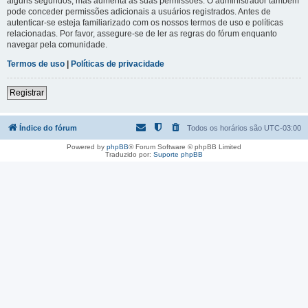
alguns segundos, mas aumenta as suas permissões. O administrador também
pode conceder permissões adicionais a usuários registrados. Antes de
autenticar-se esteja familiarizado com os nossos termos de uso e políticas
relacionadas. Por favor, assegure-se de ler as regras do fórum enquanto
navegar pela comunidade.
Termos de uso
|
Políticas de privacidade
Registrar
Índice do fórum
Todos os horários são
UTC-03:00
Powered by
phpBB
® Forum Software © phpBB Limited
Traduzido por:
Suporte phpBB