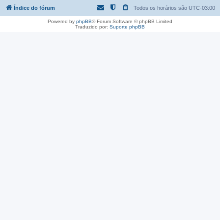
Índice do fórum
Todos os horários são
UTC-03:00
Powered by
phpBB
® Forum Software © phpBB Limited
Traduzido por:
Suporte phpBB