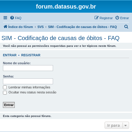
forum.datasus.gov.br
FAQ
Registrar
Entrar
P
Índice do fórum
SVS
SIM - Codificação de causas de óbitos - FAQ
e
SIM - Codificação de causas de óbitos - FAQ
s
Você não possui as permissões requeridas para ver e ler tópicos neste fórum.
q
u
ENTRAR
•
REGISTRAR
i
Nome de usuário:
s
a
Senha:
r
Lembrar minhas informações
Ocultar meu status nesta sessão
Esta categoria não possui fóruns.
Ir para