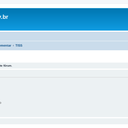
.br
ementar
TISS
te fórum.
o