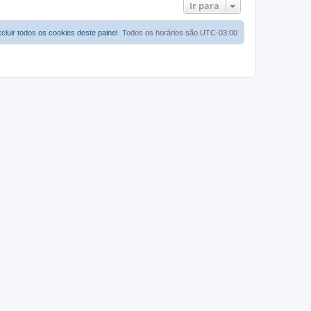
Ir para
cluir todos os cookies deste painel
Todos os horários são
UTC-03:00