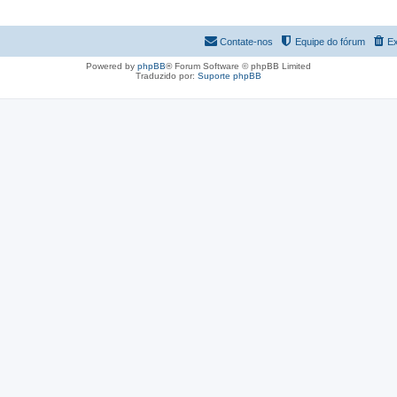
Contate-nos
Equipe do fórum
Ex
Powered by
phpBB
® Forum Software © phpBB Limited
Traduzido por:
Suporte phpBB