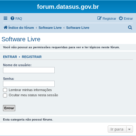
forum.datasus.gov.br
FAQ
Registrar
Entrar
P
Índice do fórum
Software Livre
Software Livre
e
Software Livre
s
Você não possui as permissões requeridas para ver e ler tópicos neste fórum.
q
u
ENTRAR
•
REGISTRAR
i
Nome de usuário:
s
a
Senha:
r
Lembrar minhas informações
Ocultar meu status nesta sessão
Esta categoria não possui fóruns.
Ir para