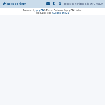
Índice do fórum
Todos os horários são
UTC-03:00
Powered by
phpBB
® Forum Software © phpBB Limited
Traduzido por:
Suporte phpBB