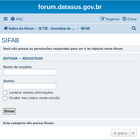
forum.datasus.gov.br
FAQ
Registrar
Entrar
P
Índice do fórum
SCTIE - Secretária de Ciência e Tecnologia e Insumos Estratégicos
SIFAB
e
SIFAB
s
Você não possui as permissões requeridas para ver e ler tópicos neste fórum.
q
u
ENTRAR
•
REGISTRAR
i
Nome de usuário:
s
a
Senha:
r
Lembrar minhas informações
Ocultar meu status nesta sessão
Esta categoria não possui fóruns.
Ir para