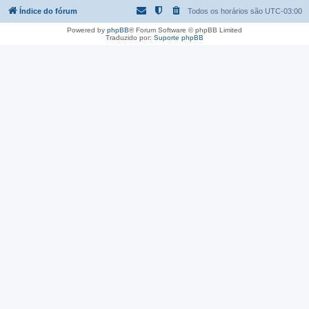
Índice do fórum
Todos os horários são
UTC-03:00
Powered by
phpBB
® Forum Software © phpBB Limited
Traduzido por:
Suporte phpBB