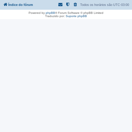
Índice do fórum
Todos os horários são
UTC-03:00
Powered by
phpBB
® Forum Software © phpBB Limited
Traduzido por:
Suporte phpBB