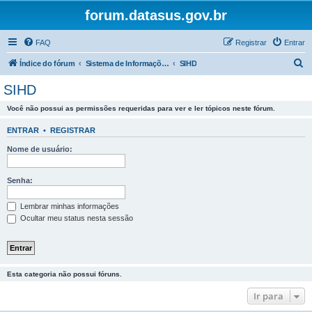
forum.datasus.gov.br
FAQ
Registrar
Entrar
P
Índice do fórum
Sistema de Informações Ambulatoriais e Hospitalares do SUS.
SIHD
e
SIHD
s
Você não possui as permissões requeridas para ver e ler tópicos neste fórum.
q
u
ENTRAR
•
REGISTRAR
i
Nome de usuário:
s
a
Senha:
r
Lembrar minhas informações
Ocultar meu status nesta sessão
Esta categoria não possui fóruns.
Ir para