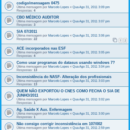
codigo/mensagem 0475
Última mensagem por
Marcelo Lopes
«
Qua Ago 31, 2011 3:09 pm
Respostas:
4
CBO MÉDICO AUDITOR
Última mensagem por
Marcelo Lopes
«
Qua Ago 31, 2011 3:07 pm
Respostas:
3
SIA 07/2011
Última mensagem por
Marcelo Lopes
«
Qua Ago 31, 2011 3:06 pm
Respostas:
22
1
2
ACE incorporados nas ESF
Última mensagem por
Marcelo Lopes
«
Qua Ago 31, 2011 3:05 pm
Respostas:
4
Como usar programas do datasus usando windows 7?
Última mensagem por
Marcelo Lopes
«
Qua Ago 31, 2011 3:04 pm
Respostas:
13
Inconsistência do NASF- Alteração dos profissionais
Última mensagem por
Marcelo Lopes
«
Qua Ago 31, 2011 3:03 pm
Respostas:
13
QUEM NÃO EXPORTOU O CNES COMO FECHA O SIA DE
JUNHO/2011
Última mensagem por
Marcelo Lopes
«
Qua Ago 31, 2011 3:02 pm
Respostas:
1
Ag. Saúde X Aux. Enfermagem
Última mensagem por
Marcelo Lopes
«
Qua Ago 31, 2011 3:00 pm
Respostas:
1
Não consigo corrigir inconsistência em 107/002
Última mensagem por
Marcelo Lopes
«
Qua Ago 31, 2011 2:59 pm