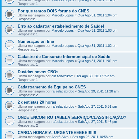
Última mensagem por
Marcelo Lopes
«
Qua Ago 31, 2011 1:14 pm
Respostas:
1
Por que temos DOIS foruns do CNES
Última mensagem por
Marcelo Lopes
«
Qua Ago 31, 2011 1:04 pm
Respostas:
1
Erro ao cadastrar estabelecimento de Saúde!
Última mensagem por
Marcelo Lopes
«
Qua Ago 31, 2011 1:03 pm
Respostas:
1
Numeração on line
Última mensagem por
Marcelo Lopes
«
Qua Ago 31, 2011 1:02 pm
Respostas:
1
Cadastro de Consorcio Intermunicipal de Saúde
Última mensagem por
Marcelo Lopes
«
Qua Ago 31, 2011 1:01 pm
Respostas:
1
Duvidas novos CBOs
Última mensagem por
alissonwalkoff
«
Ter Ago 30, 2011 9:52 am
Respostas:
1
Cadastramento de Equipe no CNES
Última mensagem por
rafaelacabrobo
«
Seg Ago 29, 2011 11:28 am
Respostas:
2
2 dentistas 20 horas
Última mensagem por
rafaelacabrobo
«
Sáb Ago 27, 2011 5:51 pm
Respostas:
1
ONDE ENCONTRO TABELA SERVIÇO/CLASSIFICAÇÃO?
Última mensagem por
rafaelacabrobo
«
Sáb Ago 27, 2011 5:46 pm
Respostas:
2
CARGA HORARIA- URGENTEEEEEE!!!!!!!
Última mensagem por
André Silva
«
Sex Ago 26, 2011 10:58 am