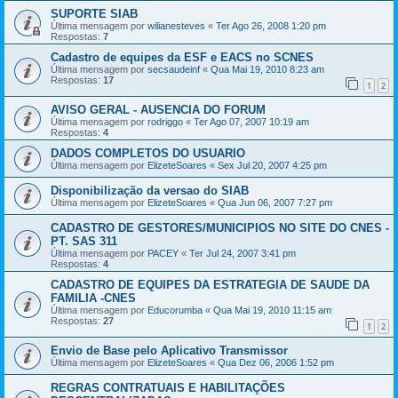
SUPORTE SIAB
Última mensagem por
wilianesteves
«
Ter Ago 26, 2008 1:20 pm
Respostas:
7
Cadastro de equipes da ESF e EACS no SCNES
Última mensagem por
secsaudeinf
«
Qua Mai 19, 2010 8:23 am
Respostas:
17
1
2
AVISO GERAL - AUSENCIA DO FORUM
Última mensagem por
rodriggo
«
Ter Ago 07, 2007 10:19 am
Respostas:
4
DADOS COMPLETOS DO USUARIO
Última mensagem por
ElizeteSoares
«
Sex Jul 20, 2007 4:25 pm
Disponibilização da versao do SIAB
Última mensagem por
ElizeteSoares
«
Qua Jun 06, 2007 7:27 pm
CADASTRO DE GESTORES/MUNICIPIOS NO SITE DO CNES -
PT. SAS 311
Última mensagem por
PACEY
«
Ter Jul 24, 2007 3:41 pm
Respostas:
4
CADASTRO DE EQUIPES DA ESTRATEGIA DE SAUDE DA
FAMILIA -CNES
Última mensagem por
Educorumba
«
Qua Mai 19, 2010 11:15 am
Respostas:
27
1
2
Envio de Base pelo Aplicativo Transmissor
Última mensagem por
ElizeteSoares
«
Qua Dez 06, 2006 1:52 pm
REGRAS CONTRATUAIS E HABILITAÇÕES