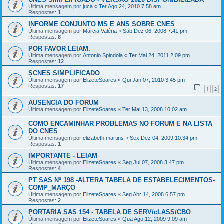
Última mensagem por
juca
«
Ter Ago 24, 2010 7:58 am
Respostas:
1
INFORME CONJUNTO MS E ANS SOBRE CNES
Última mensagem por
Márcia Valéria
«
Sáb Dez 06, 2008 7:41 pm
Respostas:
8
POR FAVOR LEIAM.
Última mensagem por
Antonio Spindola
«
Ter Mai 24, 2011 2:09 pm
Respostas:
12
SCNES SIMPLIFICADO
Última mensagem por
ElizeteSoares
«
Qui Jan 07, 2010 3:45 pm
Respostas:
17
1
2
AUSENCIA DO FORUM
Última mensagem por
ElizeteSoares
«
Ter Mai 13, 2008 10:02 am
COMO ENCAMINHAR PROBLEMAS NO FORUM E NA LISTA
DO CNES
Última mensagem por
elizabeth martins
«
Sex Dez 04, 2009 10:34 pm
Respostas:
1
IMPORTANTE - LEIAM
Última mensagem por
ElizeteSoares
«
Seg Jul 07, 2008 3:47 pm
Respostas:
4
PT SAS Nº 198 -ALTERA TABELA DE ESTABELECIMENTOS-
COMP_MARÇO
Última mensagem por
ElizeteSoares
«
Seg Abr 14, 2008 6:57 pm
Respostas:
2
PORTARIA SAS 154 - TABELA DE SERV/cLASS/CBO
Última mensagem por
ElizeteSoares
«
Qua Ago 12, 2009 9:09 am