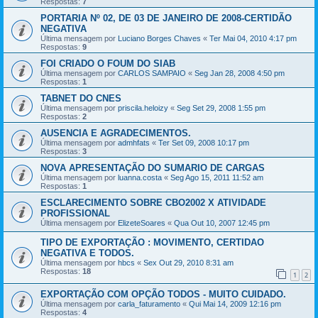
Respostas:
7
PORTARIA Nº 02, DE 03 DE JANEIRO DE 2008-CERTIDÃO
NEGATIVA
Última mensagem por
Luciano Borges Chaves
«
Ter Mai 04, 2010 4:17 pm
Respostas:
9
FOI CRIADO O FOUM DO SIAB
Última mensagem por
CARLOS SAMPAIO
«
Seg Jan 28, 2008 4:50 pm
Respostas:
1
TABNET DO CNES
Última mensagem por
priscila.heloizy
«
Seg Set 29, 2008 1:55 pm
Respostas:
2
AUSENCIA E AGRADECIMENTOS.
Última mensagem por
admhfats
«
Ter Set 09, 2008 10:17 pm
Respostas:
3
NOVA APRESENTAÇÃO DO SUMARIO DE CARGAS
Última mensagem por
luanna.costa
«
Seg Ago 15, 2011 11:52 am
Respostas:
1
ESCLARECIMENTO SOBRE CBO2002 X ATIVIDADE
PROFISSIONAL
Última mensagem por
ElizeteSoares
«
Qua Out 10, 2007 12:45 pm
TIPO DE EXPORTAÇÃO : MOVIMENTO, CERTIDAO
NEGATIVA E TODOS.
Última mensagem por
hbcs
«
Sex Out 29, 2010 8:31 am
Respostas:
18
1
2
EXPORTAÇÃO COM OPÇÃO TODOS - MUITO CUIDADO.
Última mensagem por
carla_faturamento
«
Qui Mai 14, 2009 12:16 pm
Respostas:
4