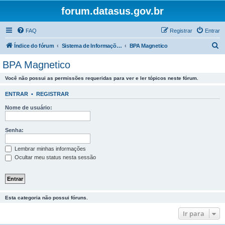
forum.datasus.gov.br
FAQ
Registrar
Entrar
P
Índice do fórum
Sistema de Informações Ambulatoriais e Hospitalares do SUS.
BPA Magnetico
e
BPA Magnetico
s
Você não possui as permissões requeridas para ver e ler tópicos neste fórum.
q
u
ENTRAR
•
REGISTRAR
i
Nome de usuário:
s
a
Senha:
r
Lembrar minhas informações
Ocultar meu status nesta sessão
Esta categoria não possui fóruns.
Ir para