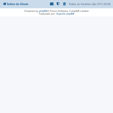
Índice do fórum
Todos os horários são
UTC-03:00
Powered by
phpBB
® Forum Software © phpBB Limited
Traduzido por:
Suporte phpBB