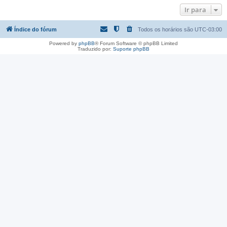
Ir para
Índice do fórum
Todos os horários são
UTC-03:00
Powered by
phpBB
® Forum Software © phpBB Limited
Traduzido por:
Suporte phpBB