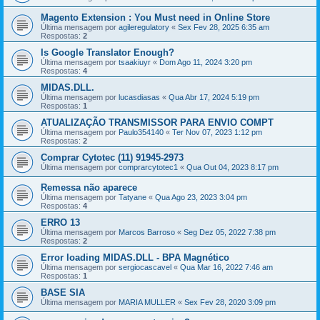
Magento Extension : You Must need in Online Store
Última mensagem por
agileregulatory
«
Sex Fev 28, 2025 6:35 am
Respostas:
2
Is Google Translator Enough?
Última mensagem por
tsaakiuyr
«
Dom Ago 11, 2024 3:20 pm
Respostas:
4
MIDAS.DLL.
Última mensagem por
lucasdiasas
«
Qua Abr 17, 2024 5:19 pm
Respostas:
1
ATUALIZAÇÃO TRANSMISSOR PARA ENVIO COMPT
Última mensagem por
Paulo354140
«
Ter Nov 07, 2023 1:12 pm
Respostas:
2
Comprar Cytotec (11) 91945-2973
Última mensagem por
comprarcytotec1
«
Qua Out 04, 2023 8:17 pm
Remessa não aparece
Última mensagem por
Tatyane
«
Qua Ago 23, 2023 3:04 pm
Respostas:
4
ERRO 13
Última mensagem por
Marcos Barroso
«
Seg Dez 05, 2022 7:38 pm
Respostas:
2
Error loading MIDAS.DLL - BPA Magnético
Última mensagem por
sergiocascavel
«
Qua Mar 16, 2022 7:46 am
Respostas:
1
BASE SIA
Última mensagem por
MARIA MULLER
«
Sex Fev 28, 2020 3:09 pm