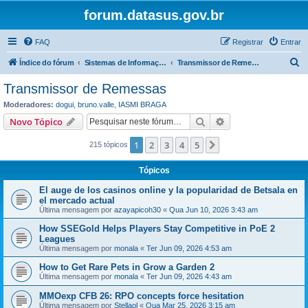
forum.datasus.gov.br
FAQ
Registrar
Entrar
P
Índice do fórum
Sistemas de Informação de Regulação, Controle e Avaliação – DRAC/SAS/MS
Transmissor de Remessas
e
Transmissor de Remessas
s
Moderadores:
dogui
,
bruno.valle
,
IASMI BRAGA
q
Pesquisar
Pesquisa avançada
Novo Tópico
u
1
2
3
4
5
Próximo
215 tópicos
i
s
Tópicos
a
El auge de los casinos online y la popularidad de Betsala en
r
el mercado actual
Última mensagem por
azayapicoh30
«
Qua Jun 10, 2026 3:43 am
How SSEGold Helps Players Stay Competitive in PoE 2
Leagues
Última mensagem por
monala
«
Ter Jun 09, 2026 4:53 am
How to Get Rare Pets in Grow a Garden 2
Última mensagem por
monala
«
Ter Jun 09, 2026 4:43 am
MMOexp CFB 26: RPO concepts force hesitation
Última mensagem por
Stellaol
«
Qua Mar 25, 2026 3:15 am