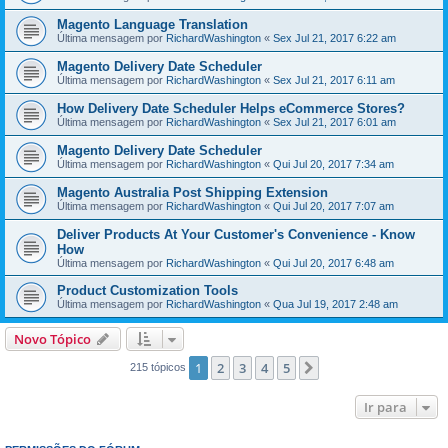
Magento Language Translation
Última mensagem por
RichardWashington
«
Sex Jul 21, 2017 6:22 am
Magento Delivery Date Scheduler
Última mensagem por
RichardWashington
«
Sex Jul 21, 2017 6:11 am
How Delivery Date Scheduler Helps eCommerce Stores?
Última mensagem por
RichardWashington
«
Sex Jul 21, 2017 6:01 am
Magento Delivery Date Scheduler
Última mensagem por
RichardWashington
«
Qui Jul 20, 2017 7:34 am
Magento Australia Post Shipping Extension
Última mensagem por
RichardWashington
«
Qui Jul 20, 2017 7:07 am
Deliver Products At Your Customer's Convenience - Know
How
Última mensagem por
RichardWashington
«
Qui Jul 20, 2017 6:48 am
Product Customization Tools
Última mensagem por
RichardWashington
«
Qua Jul 19, 2017 2:48 am
Novo Tópico
1
2
3
4
5
Próximo
215 tópicos
Ir para