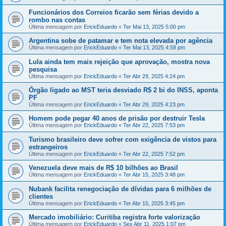
Funcionários dos Correios ficarão sem férias devido a
rombo nas contas
Última mensagem por
ErickEduardo
«
Ter Mai 13, 2025 5:00 pm
Argentina sobe de patamar e tem nota elevada por agência
Última mensagem por
ErickEduardo
«
Ter Mai 13, 2025 4:58 pm
Lula ainda tem mais rejeição que aprovação, mostra nova
pesquisa
Última mensagem por
ErickEduardo
«
Ter Abr 29, 2025 4:24 pm
Órgão ligado ao MST teria desviado R$ 2 bi do INSS, aponta
PF
Última mensagem por
ErickEduardo
«
Ter Abr 29, 2025 4:23 pm
Homem pode pegar 40 anos de prisão por destruir Tesla
Última mensagem por
ErickEduardo
«
Ter Abr 22, 2025 7:53 pm
Turismo brasileiro deve sofrer com exigência de vistos para
estrangeiros
Última mensagem por
ErickEduardo
«
Ter Abr 22, 2025 7:52 pm
Venezuela deve mais de R$ 10 bilhões ao Brasil
Última mensagem por
ErickEduardo
«
Ter Abr 15, 2025 3:48 pm
Nubank facilita renegociação de dívidas para 6 milhões de
clientes
Última mensagem por
ErickEduardo
«
Ter Abr 15, 2025 3:45 pm
Mercado imobiliário: Curitiba registra forte valorização
Última mensagem por
ErickEduardo
«
Sex Abr 11, 2025 1:07 pm