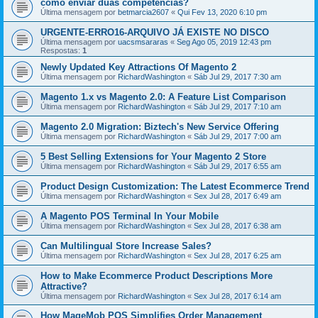
como enviar duas competencias?
Última mensagem por
betmarcia2607
«
Qui Fev 13, 2020 6:10 pm
URGENTE-ERRO16-ARQUIVO JÁ EXISTE NO DISCO
Última mensagem por
uacsmsararas
«
Seg Ago 05, 2019 12:43 pm
Respostas:
1
Newly Updated Key Attractions Of Magento 2
Última mensagem por
RichardWashington
«
Sáb Jul 29, 2017 7:30 am
Magento 1.x vs Magento 2.0: A Feature List Comparison
Última mensagem por
RichardWashington
«
Sáb Jul 29, 2017 7:10 am
Magento 2.0 Migration: Biztech's New Service Offering
Última mensagem por
RichardWashington
«
Sáb Jul 29, 2017 7:00 am
5 Best Selling Extensions for Your Magento 2 Store
Última mensagem por
RichardWashington
«
Sáb Jul 29, 2017 6:55 am
Product Design Customization: The Latest Ecommerce Trend
Última mensagem por
RichardWashington
«
Sex Jul 28, 2017 6:49 am
A Magento POS Terminal In Your Mobile
Última mensagem por
RichardWashington
«
Sex Jul 28, 2017 6:38 am
Can Multilingual Store Increase Sales?
Última mensagem por
RichardWashington
«
Sex Jul 28, 2017 6:25 am
How to Make Ecommerce Product Descriptions More
Attractive?
Última mensagem por
RichardWashington
«
Sex Jul 28, 2017 6:14 am
How MageMob POS Simplifies Order Management