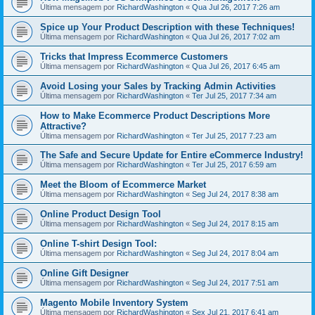
Última mensagem por
RichardWashington
«
Qua Jul 26, 2017 7:26 am
Spice up Your Product Description with these Techniques!
Última mensagem por
RichardWashington
«
Qua Jul 26, 2017 7:02 am
Tricks that Impress Ecommerce Customers
Última mensagem por
RichardWashington
«
Qua Jul 26, 2017 6:45 am
Avoid Losing your Sales by Tracking Admin Activities
Última mensagem por
RichardWashington
«
Ter Jul 25, 2017 7:34 am
How to Make Ecommerce Product Descriptions More
Attractive?
Última mensagem por
RichardWashington
«
Ter Jul 25, 2017 7:23 am
The Safe and Secure Update for Entire eCommerce Industry!
Última mensagem por
RichardWashington
«
Ter Jul 25, 2017 6:59 am
Meet the Bloom of Ecommerce Market
Última mensagem por
RichardWashington
«
Seg Jul 24, 2017 8:38 am
Online Product Design Tool
Última mensagem por
RichardWashington
«
Seg Jul 24, 2017 8:15 am
Online T-shirt Design Tool:
Última mensagem por
RichardWashington
«
Seg Jul 24, 2017 8:04 am
Online Gift Designer
Última mensagem por
RichardWashington
«
Seg Jul 24, 2017 7:51 am
Magento Mobile Inventory System
Última mensagem por
RichardWashington
«
Sex Jul 21, 2017 6:41 am