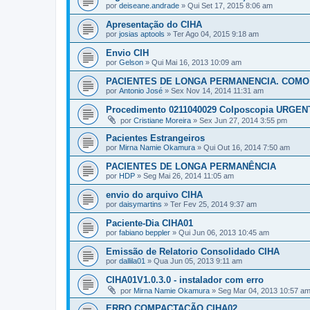
por
deiseane.andrade
» Qui Set 17, 2015 8:06 am
Apresentação do CIHA
por
josias aptools
» Ter Ago 04, 2015 9:18 am
Envio CIH
por
Gelson
» Qui Mai 16, 2013 10:09 am
PACIENTES DE LONGA PERMANENCIA. COMO
por
Antonio José
» Sex Nov 14, 2014 11:31 am
Procedimento 0211040029 Colposcopia URGENT
por
Cristiane Moreira
» Sex Jun 27, 2014 3:55 pm
Pacientes Estrangeiros
por
Mirna Namie Okamura
» Qui Out 16, 2014 7:50 am
PACIENTES DE LONGA PERMANÊNCIA
por
HDP
» Seg Mai 26, 2014 11:05 am
envio do arquivo CIHA
por
daisymartins
» Ter Fev 25, 2014 9:37 am
Paciente-Dia CIHA01
por
fabiano beppler
» Qui Jun 06, 2013 10:45 am
Emissão de Relatorio Consolidado CIHA
por
dallila01
» Qua Jun 05, 2013 9:11 am
CIHA01V1.0.3.0 - instalador com erro
por
Mirna Namie Okamura
» Seg Mar 04, 2013 10:57 a
ERRO COMPACTAÇÃO CIHA02