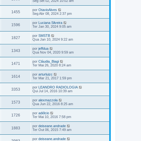
Seg Set 02, 2024 10:02 am
por
OtavioAlves
1455
Seg Abr 08, 2024 2:37 pm
por
Luciana Silveira
1596
Ter Jan 30, 2024 9:05 am
por
SMSTB
1827
Qua Jan 10, 2024 9:22 am
por
jeffdua
1343
Qua Nov 04, 2020 9:59 am
por
Cláudia_Biagi
1471
Ter Mai 26, 2020 8:24 am
por
arturluizc
1614
Ter Mar 21, 2017 1:59 pm
por
LEANDRO RADIOLOGIA
3353
Qui Jul 14, 2016 10:39 am
por
alexmazzola
1573
Qua Jun 22, 2016 8:25 am
por
adélcio
1726
Ter Mai 10, 2016 7:58 pm
por
deiseane.andrade
1883
Ter Out 06, 2015 7:49 am
por
deiseane.andrade