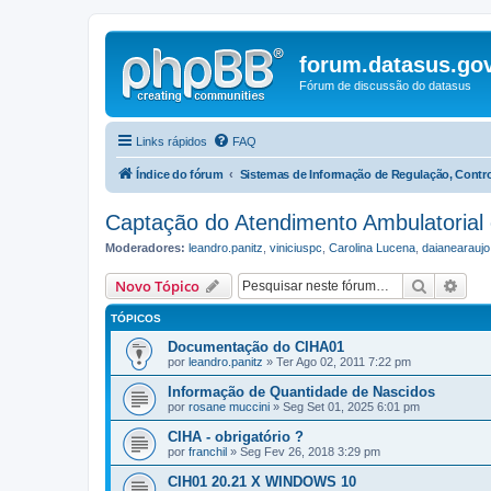
forum.datasus.gov
Fórum de discussão do datasus
Links rápidos
FAQ
Índice do fórum
Sistemas de Informação de Regulação, Contr
Captação do Atendimento Ambulatorial
Moderadores:
leandro.panitz
,
viniciuspc
,
Carolina Lucena
,
daianearaujo
Pesquisa
Pesq
Novo Tópico
TÓPICOS
Documentação do CIHA01
por
leandro.panitz
» Ter Ago 02, 2011 7:22 pm
Informação de Quantidade de Nascidos
por
rosane muccini
» Seg Set 01, 2025 6:01 pm
CIHA - obrigatório ?
por
franchil
» Seg Fev 26, 2018 3:29 pm
CIH01 20.21 X WINDOWS 10