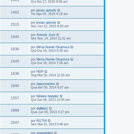
2983
Qui Set 17, 2015 8:06 am
por
josias aptools
1402
Ter Ago 04, 2015 9:18 am
por
josias aptools
2515
Sex Jun 12, 2015 8:59 am
por
Antonio José
1645
Sex Nov 14, 2014 11:31 am
por
Mirna Namie Okamura
1836
Qui Out 16, 2014 9:30 am
por
Mirna Namie Okamura
1545
Qui Out 16, 2014 7:50 am
por
HDP
1636
Seg Mai 26, 2014 11:05 am
por
daisymartins
1840
Qua Abr 09, 2014 9:07 am
por
fabiano beppler
1557
Qui Jun 06, 2013 10:45 am
por
dallila01
1888
Qua Jun 05, 2013 4:17 pm
por
RUTHI
2047
Sex Mai 31, 2013 5:46 pm
por
anaquintino