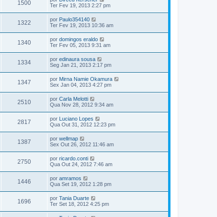
1500
Ter Fev 19, 2013 2:27 pm
por
Paulo354140
1322
Ter Fev 19, 2013 10:36 am
por
domingos eraldo
1340
Ter Fev 05, 2013 9:31 am
por
edinaura sousa
1334
Seg Jan 21, 2013 2:17 pm
por
Mirna Namie Okamura
1347
Sex Jan 04, 2013 4:27 pm
por
Carla Melotti
2510
Qua Nov 28, 2012 9:34 am
por
Luciano Lopes
2817
Qua Out 31, 2012 12:23 pm
por
wellmap
1387
Sex Out 26, 2012 11:46 am
por
ricardo.conti
2750
Qua Out 24, 2012 7:46 am
por
amramos
1446
Qua Set 19, 2012 1:28 pm
por
Tania Duarte
1696
Ter Set 18, 2012 4:25 pm