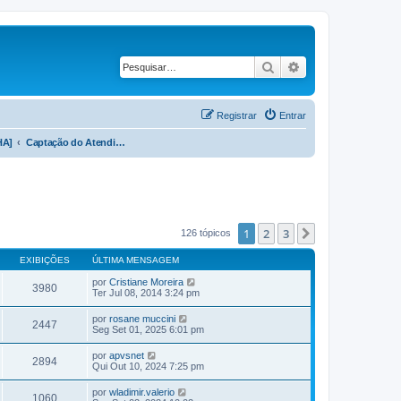
Pesquisar
Pesquisa avançad
Registrar
Entrar
HA]
Captação do Atendimento Ambulatorial e Hospitalar Não SUS [CIHA01]
1
2
3
Próximo
126 tópicos
EXIBIÇÕES
ÚLTIMA MENSAGEM
por
Cristiane Moreira
3980
Ter Jul 08, 2014 3:24 pm
por
rosane muccini
2447
Seg Set 01, 2025 6:01 pm
por
apvsnet
2894
Qui Out 10, 2024 7:25 pm
por
wladimir.valerio
1060