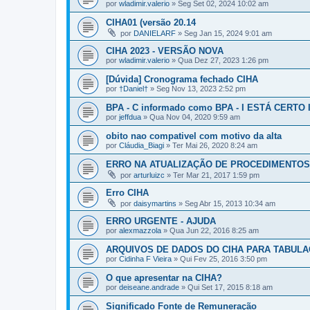
por
wladimir.valerio
» Seg Set 02, 2024 10:02 am
CIHA01 (versão 20.14
por
DANIELARF
» Seg Jan 15, 2024 9:01 am
CIHA 2023 - VERSÃO NOVA
por
wladimir.valerio
» Qua Dez 27, 2023 1:26 pm
[Dúvida] Cronograma fechado CIHA
por
†Daniel†
» Seg Nov 13, 2023 2:52 pm
BPA - C informado como BPA - I ESTÁ CERTO
por
jeffdua
» Qua Nov 04, 2020 9:59 am
obito nao compativel com motivo da alta
por
Cláudia_Biagi
» Ter Mai 26, 2020 8:24 am
ERRO NA ATUALIZAÇÃO DE PROCEDIMENTOS 
por
arturluizc
» Ter Mar 21, 2017 1:59 pm
Erro CIHA
por
daisymartins
» Seg Abr 15, 2013 10:34 am
ERRO URGENTE - AJUDA
por
alexmazzola
» Qua Jun 22, 2016 8:25 am
ARQUIVOS DE DADOS DO CIHA PARA TABUL
por
Cidinha F Vieira
» Qui Fev 25, 2016 3:50 pm
O que apresentar na CIHA?
por
deiseane.andrade
» Qui Set 17, 2015 8:18 am
Significado Fonte de Remuneração