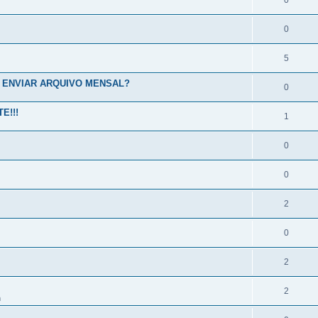
0
0
5
 ENVIAR ARQUIVO MENSAL?
0
E!!!
1
0
0
2
0
2
2
m