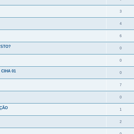
3
4
6
 ISTO?
0
0
CIHA 01
0
7
0
AÇÃO
1
2