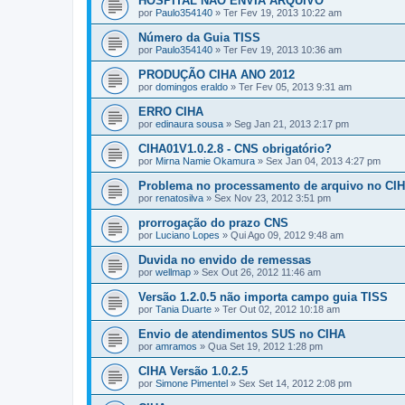
HOSPITAL NÃO ENVIA ARQUIVO
por
Paulo354140
» Ter Fev 19, 2013 10:22 am
Número da Guia TISS
por
Paulo354140
» Ter Fev 19, 2013 10:36 am
PRODUÇÃO CIHA ANO 2012
por
domingos eraldo
» Ter Fev 05, 2013 9:31 am
ERRO CIHA
por
edinaura sousa
» Seg Jan 21, 2013 2:17 pm
CIHA01V1.0.2.8 - CNS obrigatório?
por
Mirna Namie Okamura
» Sex Jan 04, 2013 4:27 pm
Problema no processamento de arquivo no CIHA
por
renatosilva
» Sex Nov 23, 2012 3:51 pm
prorrogação do prazo CNS
por
Luciano Lopes
» Qui Ago 09, 2012 9:48 am
Duvida no envido de remessas
por
wellmap
» Sex Out 26, 2012 11:46 am
Versão 1.2.0.5 não importa campo guia TISS
por
Tania Duarte
» Ter Out 02, 2012 10:18 am
Envio de atendimentos SUS no CIHA
por
amramos
» Qua Set 19, 2012 1:28 pm
CIHA Versão 1.0.2.5
por
Simone Pimentel
» Sex Set 14, 2012 2:08 pm