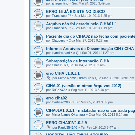
por
anaquintino
» Sex Mai 24, 2013 3:49 pm
ERRO 16 JÁ EXISTE NO DISCO
por
Francisco Fº
» Sex Mai 10, 2013 1:25 pm
Arquivo não foi gerado pelo CIHA01 "
por
Francisco Fº
» Sex Mai 10, 2013 1:19 pm
Paciente dia do CIHA02 não fecha com paciente
por
Claupers
» Qua Mar 27, 2013 9:27 am
Informe: Arquivos de Disseminação CIH / CIHA
por
leandro.panitz
» Qui Set 01, 2011 11:27 am
Sobreposição de Internação CIHA
por
Chris19
» Qua Jul 04, 2012 9:53 am
erro CIHA v1.0.3.1
por
Mirna Namie Okamura
» Qua Mar 06, 2013 8:01 am
CIHA-01 (versão mínima: Arquivos 2012)
por
RICKAYAK
» Seg Mar 11, 2013 3:40 pm
erro ciha02
por
tpinheiro2006
» Ter Mar 05, 2013 3:09 pm
CIHA01V1.0.3.1 - instalador não encontrada pag
por
Mirna Namie Okamura
» Qua Mar 06, 2013 8:24 am
ERRO CIHA01V1.0.2.9
por
Paulo354140
» Ter Fev 19, 2013 8:47 am