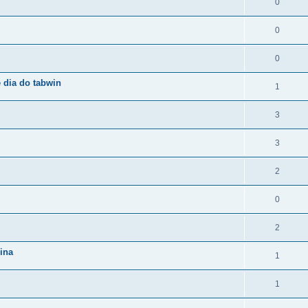
0
0
0
 dia do tabwin
1
3
3
2
0
2
ina
1
1