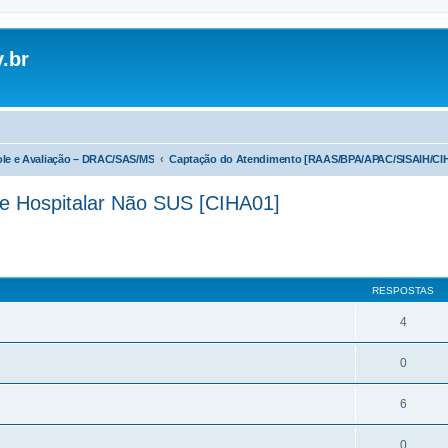
.br
ole e Avaliação – DRAC/SAS/MS
Captação do Atendimento [RAAS/BPA/APAC/SISAIH/CI
 e Hospitalar Não SUS [CIHA01]
r
uisa avançada
RESPOSTAS
4
0
6
0