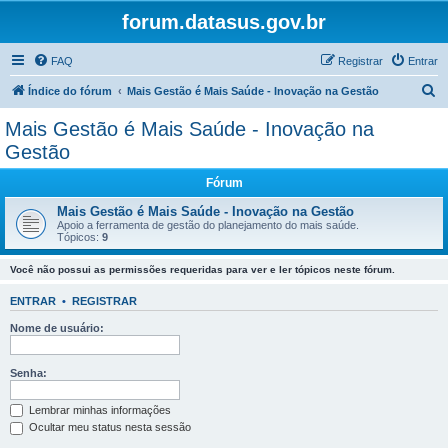
forum.datasus.gov.br
FAQ
Registrar
Entrar
P
Índice do fórum
Mais Gestão é Mais Saúde - Inovação na Gestão
e
Mais Gestão é Mais Saúde - Inovação na
s
Gestão
q
Fórum
u
Mais Gestão é Mais Saúde - Inovação na Gestão
i
Apoio a ferramenta de gestão do planejamento do mais saúde.
s
Tópicos:
9
a
Você não possui as permissões requeridas para ver e ler tópicos neste fórum.
r
ENTRAR
•
REGISTRAR
Nome de usuário:
Senha:
Lembrar minhas informações
Ocultar meu status nesta sessão