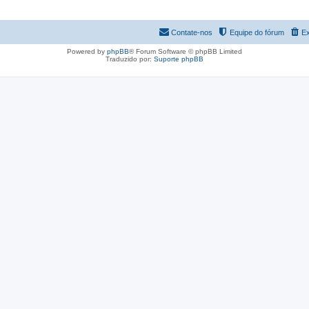
Contate-nos
Equipe do fórum
Ex
Powered by
phpBB
® Forum Software © phpBB Limited
Traduzido por:
Suporte phpBB