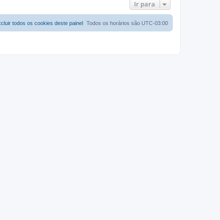
Ir para
cluir todos os cookies deste painel
Todos os horários são
UTC-03:00