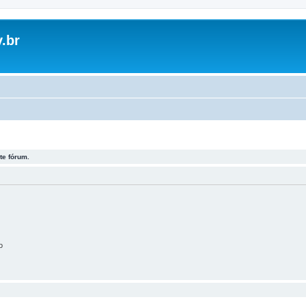
.br
te fórum.
o