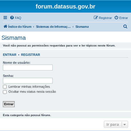
forum.datasus.gov.br
FAQ
Registrar
Entrar
P
Índice do fórum
Sistemas de Informação do Câncer da Mulher
Sismama
e
Sismama
s
Você não possui as permissões requeridas para ver e ler tópicos neste fórum.
q
u
ENTRAR
•
REGISTRAR
i
Nome de usuário:
s
a
Senha:
r
Lembrar minhas informações
Ocultar meu status nesta sessão
Esta categoria não possui fóruns.
Ir para