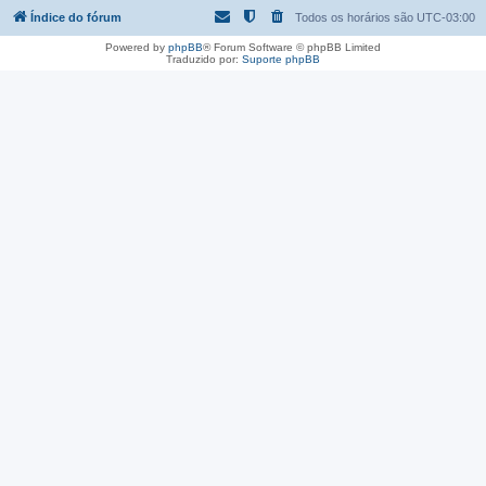
Índice do fórum
Todos os horários são
UTC-03:00
Powered by
phpBB
® Forum Software © phpBB Limited
Traduzido por:
Suporte phpBB