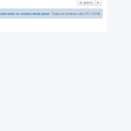
Ir para
cluir todos os cookies deste painel
Todos os horários são
UTC-03:00