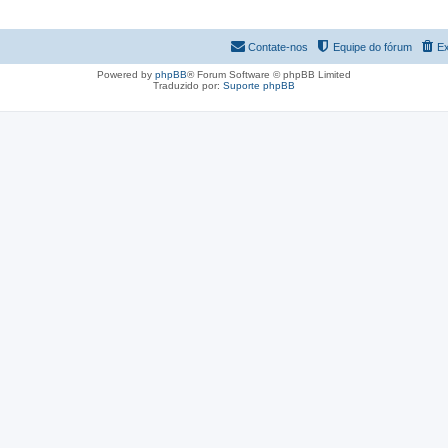
Contate-nos
Equipe do fórum
Ex
Powered by
phpBB
® Forum Software © phpBB Limited
Traduzido por:
Suporte phpBB