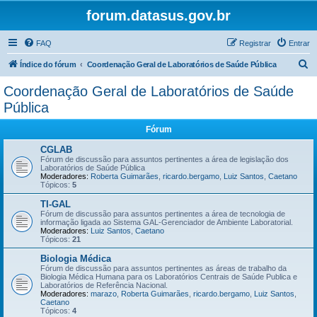
forum.datasus.gov.br
FAQ
Registrar
Entrar
P
Índice do fórum
Coordenação Geral de Laboratórios de Saúde Pública
e
Coordenação Geral de Laboratórios de Saúde
s
Pública
q
Fórum
u
CGLAB
i
Fórum de discussão para assuntos pertinentes a área de legislação dos
s
Laboratórios de Saúde Pública
Moderadores:
Roberta Guimarães
,
ricardo.bergamo
,
Luiz Santos
,
Caetano
a
Tópicos:
5
r
TI-GAL
Fórum de discussão para assuntos pertinentes a área de tecnologia de
informação ligada ao Sistema GAL-Gerenciador de Ambiente Laboratorial.
Moderadores:
Luiz Santos
,
Caetano
Tópicos:
21
Biologia Médica
Fórum de discussão para assuntos pertinentes as áreas de trabalho da
Biologia Médica Humana para os Laboratórios Centrais de Saúde Publica e
Laboratórios de Referência Nacional.
Moderadores:
marazo
,
Roberta Guimarães
,
ricardo.bergamo
,
Luiz Santos
,
Caetano
Tópicos:
4