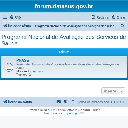
forum.datasus.gov.br
FAQ
Registrar
Entrar
P
Índice do fórum
Programa Nacional de Avaliação dos Serviços de Saúde
e
Programa Nacional de Avaliação dos Serviços de
s
Saúde
q
Fórum
u
PNASS
i
Fórum de Discussão do Programa Nacional de Avaliação dos Serviços de
s
Saúde
Moderador:
ashton
a
Tópicos:
1
r
Ir para
Índice do fórum
Todos os horários são
UTC-03:00
Powered by
phpBB
® Forum Software © phpBB Limited
Traduzido por:
Suporte phpBB