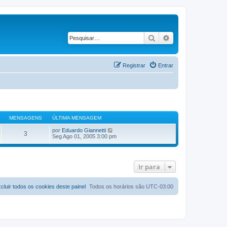
Pesquisar
Pesquisa avançad
Registrar
Entrar
MENSAGENS
ÚLTIMA MENSAGEM
V
por
Eduardo Giannetti
3
e
Seg Ago 01, 2005 3:00 pm
r
ú
l
t
Ir para
i
m
a
m
cluir todos os cookies deste painel
Todos os horários são
UTC-03:00
e
n
s
a
g
e
m