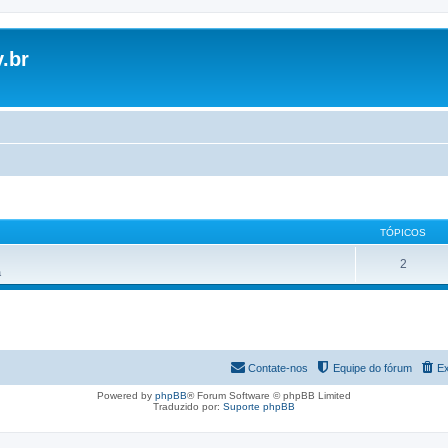
.br
TÓPICOS
2
a
Contate-nos
Equipe do fórum
Ex
Powered by
phpBB
® Forum Software © phpBB Limited
Traduzido por:
Suporte phpBB