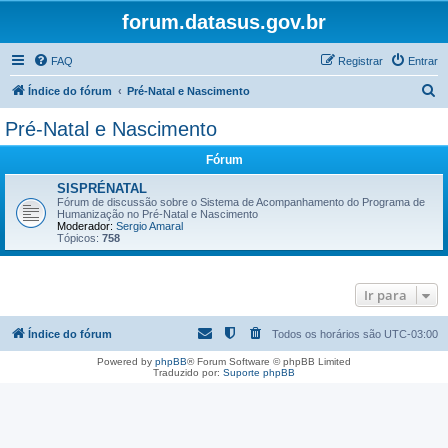
forum.datasus.gov.br
FAQ
Registrar
Entrar
P
Índice do fórum
Pré-Natal e Nascimento
e
Pré-Natal e Nascimento
s
Fórum
q
u
SISPRÉNATAL
Fórum de discussão sobre o Sistema de Acompanhamento do Programa de
i
Humanização no Pré-Natal e Nascimento
Moderador:
Sergio Amaral
s
Tópicos:
758
a
r
Ir para
Índice do fórum
Todos os horários são
UTC-03:00
Powered by
phpBB
® Forum Software © phpBB Limited
Traduzido por:
Suporte phpBB