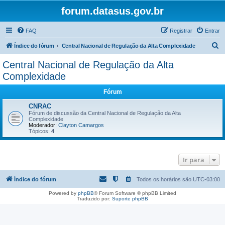
forum.datasus.gov.br
FAQ
Registrar
Entrar
P
Índice do fórum
Central Nacional de Regulação da Alta Complexidade
e
Central Nacional de Regulação da Alta
s
Complexidade
q
Fórum
u
CNRAC
i
Fórum de discussão da Central Nacional de Regulação da Alta
s
Complexidade
Moderador:
Clayton Camargos
a
Tópicos:
4
r
Ir para
Índice do fórum
Todos os horários são
UTC-03:00
Powered by
phpBB
® Forum Software © phpBB Limited
Traduzido por:
Suporte phpBB