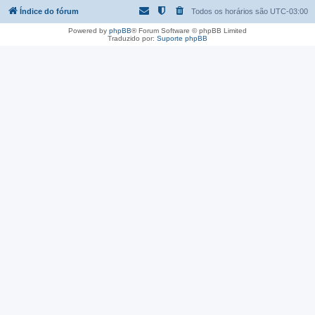
Índice do fórum
Todos os horários são
UTC-03:00
Powered by
phpBB
® Forum Software © phpBB Limited
Traduzido por:
Suporte phpBB