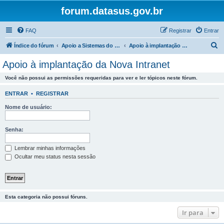
forum.datasus.gov.br
FAQ
Registrar
Entrar
P
Índice do fórum
Apoio a Sistemas do DATASUS
Apoio à implantação da Nova Intranet
e
Apoio à implantação da Nova Intranet
s
Você não possui as permissões requeridas para ver e ler tópicos neste fórum.
q
u
ENTRAR
•
REGISTRAR
i
Nome de usuário:
s
a
Senha:
r
Lembrar minhas informações
Ocultar meu status nesta sessão
Esta categoria não possui fóruns.
Ir para