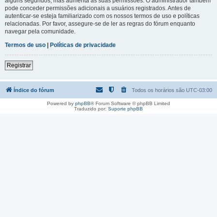
alguns segundos, mas aumenta as suas permissões. O administrador também
pode conceder permissões adicionais a usuários registrados. Antes de
autenticar-se esteja familiarizado com os nossos termos de uso e políticas
relacionadas. Por favor, assegure-se de ler as regras do fórum enquanto
navegar pela comunidade.
Termos de uso
|
Políticas de privacidade
Registrar
Índice do fórum
Todos os horários são
UTC-03:00
Powered by
phpBB
® Forum Software © phpBB Limited
Traduzido por:
Suporte phpBB