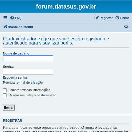
forum.datasus.gov.br
FAQ
Registrar
Entrar
P
Índice do fórum
e
O administrador exige que você esteja registrado e
s
autenticado para visualizar perfis.
q
Nome de usuário:
u
i
Senha:
s
a
Esqueci a senha
Reenviar e-mail de ativação
r
Lembrar minhas informações
Ocultar meu status nesta sessão
REGISTRAR
Para autenticar-se você precisa estar registrado. O registro leva apenas